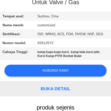
PABRIK
Untuk Valve / Gas
KONTROL
Tempat asal:
Suzhou, Cina
KUALITAS
Nama merek:
customized
Sertifikasi:
ISO, WRAS, ACS, FDA, DVGW, NSF, SGS
HUBUNGI
Nomor model:
928125Y2
KAMI
Cahaya Tinggi:
,
,
katup kupu-kupu kursi
katup bola kursi ptfe
Kursi Katup PTFE Bentuk Bulat
PERMINTAAN
HUBUNGI KAMI!
PENAWARAN
SITEMAP
BUKA DETAIL
PRIVACY
produk sejenis