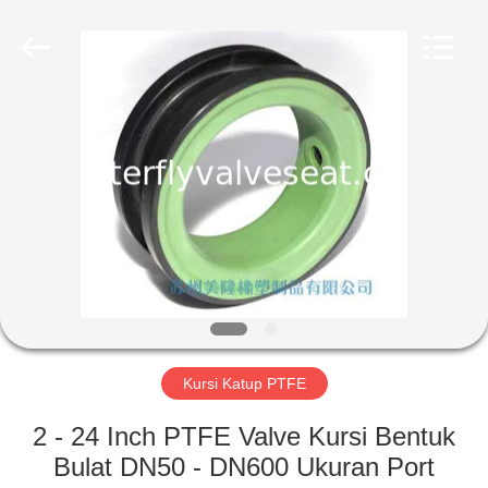
Rubber
and
Plastic
Products
Co.,
Ltd..
All
Rights
RUMAH
Reserved.
PRODUK
TAMPILAN
VR
TENTANG
KAMI
Kursi Katup PTFE
2 - 24 Inch PTFE Valve Kursi Bentuk
TUR
Bulat DN50 - DN600 Ukuran Port