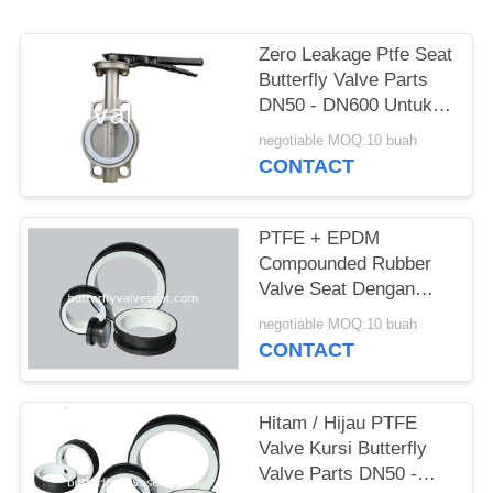
POLICY
Zero Leakage Ptfe Seat
Butterfly Valve Parts
DN50 - DN600 Untuk
Suhu Tinggi
negotiable MOQ:10 buah
CONTACT
PTFE + EPDM
Compounded Rubber
Valve Seat Dengan
Ketahanan Suhu Tinggi
negotiable MOQ:10 buah
CONTACT
Hitam / Hijau PTFE
Valve Kursi Butterfly
Valve Parts DN50 -